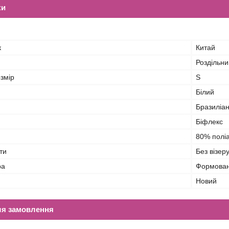
ки
к
Китай
Роздільни
змір
S
Білий
Бразиліа
Біфлекс
80% полі
ти
Без візеру
ра
Формован
Новий
ля замовлення