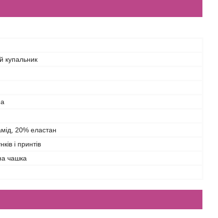
й купальник
на
амід, 20% еластан
нків і принтів
а чашка