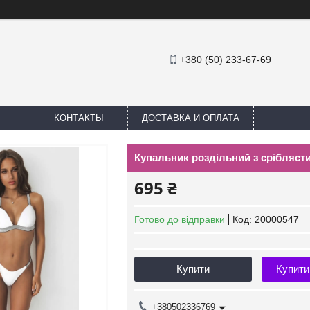
+380 (50) 233-67-69
КОНТАКТЫ
ДОСТАВКА И ОПЛАТА
Купальник роздільний з срібляст
695 ₴
Готово до відправки
Код:
20000547
Купити
Купити
+380502336769