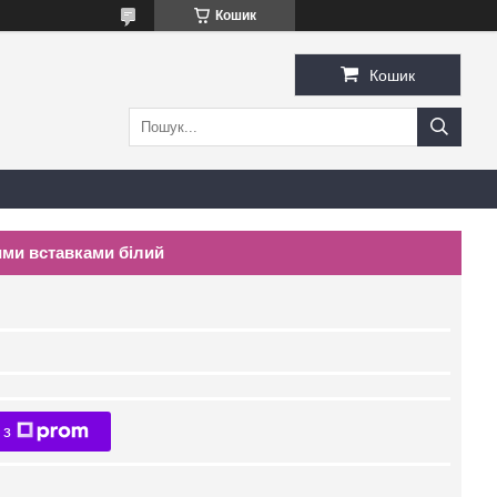
Кошик
Кошик
ими вставками білий
 з