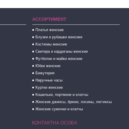
АССОРТИМЕНТ
Платья женские
Блузки и рубашки женсике
Костюмы женские
Свитера и кардиганы женские
Футболки и майки женские
Юбки женские
Бижутерия
Наручные часы
Куртки женские
Кошельки, портмоне и клатчы
Женские джинсы, брюки, лосины, леггинсы
Женские сумочки и клатчы