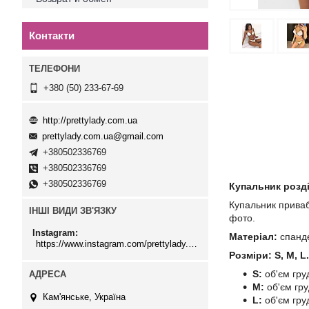
Контакти
+380 (50) 233-67-69
http://prettylady.com.ua
prettylady.com.ua@gmail.com
+380502336769
+380502336769
+380502336769
Купальник розд
Купальник приваб
ІНШІ ВИДИ ЗВ'ЯЗКУ
фото.
Instagram
Матеріал:
спанде
https://www.instagram.com/prettylady.com_ua/
Розміри: S, M, L.
S:
об'єм груд
М:
об'єм гру
Кам'янське, Україна
L:
об'єм груд