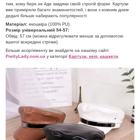
тим, кому бере не йде завдяки своїй строгій формі. Картузи
вже приміряли багато знаменитостей, і вони з кожним днем
дедалі більше набирають популярності.
Матеріал:
екошкіра (100% PU).
Розмір універсальний 54-57:
Обвід: 57 см (можна відрегулювати менше за допомогою
вшитої всередині стрічки).
Більше асортименту ви знайдете на нашому сайті:
P
rettyLady.com.ua
у категорії
Картузи, кепі, кашк
ети
.