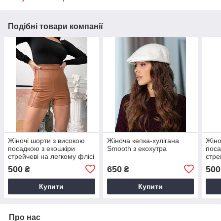
Подібні товари компанії
Жіночі шорти з високою
Жіноча кепка-хулігана
Жіно
посадкою з екошкіри
Smooth з екохутра
поса
стрейчеві на легкому флісі
стре
коричневі
беже
500
650
500
₴
₴
Купити
Купити
Про нас