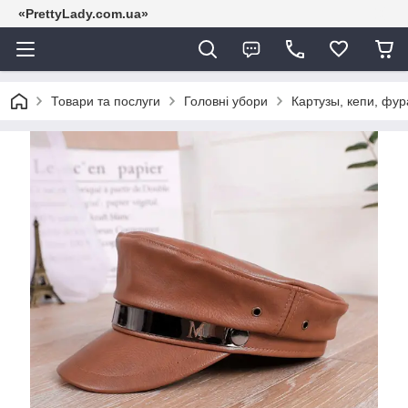
«PrettyLady.com.ua»
Товари та послуги
Головні убори
Картузы, кепи, фу