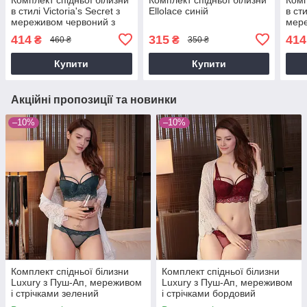
в стилі Victoria's Secret з
Ellolace синій
в сти
мереживом червоний з
мере
чорним
фіо
414
315
414
₴
₴
460 ₴
350 ₴
Купити
Купити
Акційні пропозиції та новинки
–10%
–10%
Комплект спідньої білизни
Комплект спідньої білизни
Luxury з Пуш-Ап, мереживом
Luxury з Пуш-Ап, мереживом
і стрічками зелений
і стрічками бордовий
(смарагдовий)