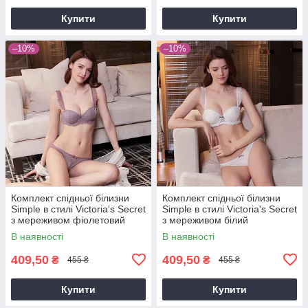
Купити
Купити
–10%
–10%
Комплект спідньої білизни
Комплект спідньої білизни
Simple в стилі Victoria's Secret
Simple в стилі Victoria's Secret
з мереживом фіолетовий
з мереживом білий
В наявності
В наявності
409,50
409,50
₴
₴
455 ₴
455 ₴
Купити
Купити