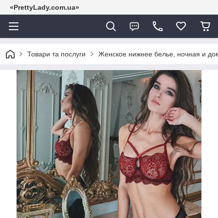
«PrettyLady.com.ua»
Товари та послуги
Женское нижнее белье, ночная и д