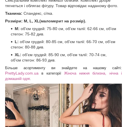
Сексуальний комплект нижньої білизни. Комплект добре
тягнеться і облягає фігуру. Товар відповідає наданому фото.
Тканина:
Спандекс, сітка.
Розміри: M, L, XL(маломерит на розмір).
M:
об'єм грудей: 75-80 см, об'єм талії: 62-66 см, об'єм
стегон: 75-82 див.
L:
об'єм грудей: 80-85 см, об'єм талії: 66-70 см, об'єм
стегон: 80-88 див.
XL:
об'єм грудей: 85-90 см, об'єм талії: 70-74 см,
об'єм стегон: 86-93 див.
Більше асортименту ви знайдете на нашому
сайті:
PrettyLady.com.ua
в категорії
Жіноча нижня білизна, нічна і
домашній одяг
.