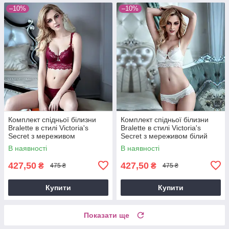
–10%
–10%
Комплект спідньої білизни
Комплект спідньої білизни
Bralette в стилі Victoria's
Bralette в стилі Victoria's
Secret з мереживом
Secret з мереживом білий
бордовий
В наявності
В наявності
427,50
427,50
₴
₴
475 ₴
475 ₴
Купити
Купити
Показати ще