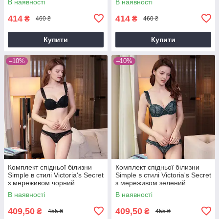
В наявності
В наявності
414
414
₴
₴
460 ₴
460 ₴
Купити
Купити
–10%
–10%
Комплект спідньої білизни
Комплект спідньої білизни
Simple в стилі Victoria's Secret
Simple в стилі Victoria's Secret
з мереживом чорний
з мереживом зелений
(смарагдовий)
В наявності
В наявності
409,50
409,50
₴
₴
455 ₴
455 ₴