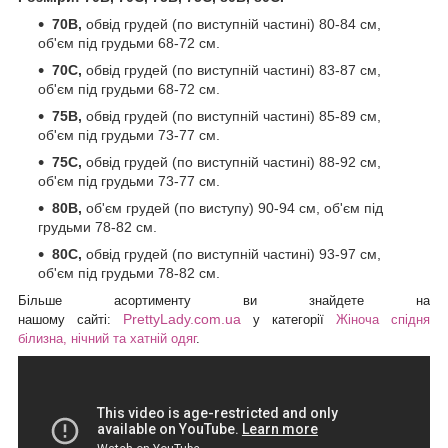
70B,
обвід грудей (по виступній частині) 80-84 см,
об'єм під грудьми 68-72 см.
70С,
обвід грудей (по виступній частині) 83-87 см,
об'єм під грудьми 68-72 см.
75B,
обвід грудей (по виступній частині) 85-89 см,
об'єм під грудьми 73-77 см.
75C,
обвід грудей (по виступній частині) 88-92 см,
об'єм під грудьми 73-77 см.
80B,
об'єм грудей (по виступу) 90-94 см, об'єм під
грудьми 78-82 см.
80C,
обвід грудей (по виступній частині) 93-97 см,
об'єм під грудьми 78-82 см.
Більше асортименту ви знайдете на
PrettyLady.com.ua
нашому
сайті:
у категорії
Жіноча спідня
білизна, нічний та хатній одяг
.