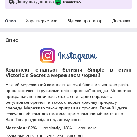
Доступна доставка
Опис
Характеристики
Відгуки про товар
Доставка
Опис
Комплект спідньої білизни Simple в стилі
Victoria's Secret з мереживом чорний
Ніжний мереживний комплект жіночої білизни з чашкою push-
up на кісточках і трусиками-сліп середньої посадки. Мереживо
прикрашає не тільки весь ліф, але й гарно обрамляє
регульовані бретелі, а також створює красиву прикрасу
спереду. Мереживо також прикрашає трусики. Гарний і дуже
сексуальний комплект матиме приголомшливий вигляд на
Вас. Товар відповідає наданому фото.
Матеріал:
82% — поліамід, 18% — спандекс.
Розміри: 70B, 70C, 75B, 75C, 80B, 80C.