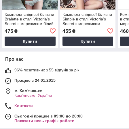
Комплект спідньої білизни
Комплект спідньої білизни
Комп
Bralette в стилі Victoria's
Simple в стилі Victoria's
в сти
Secret з мереживом білий
Secret з мереживом
мере
фіолетовий
чор
475
455
460
₴
₴
Купити
Купити
Про нас
96% позитивних з 55 відгуків за рік
Працює з 24.01.2015
м. Кам'янське
Кам'янське, Україна
Контакти
Сьогодні працює з 09:00 до 20:00
Показати весь графік роботи