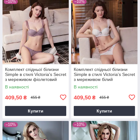
–10%
–10%
Комплект спідньої білизни
Комплект спідньої білизни
Simple в стилі Victoria's Secret
Simple в стилі Victoria's Secret
з мереживом фіолетовий
з мереживом білий
В наявності
В наявності
409,50
409,50
₴
₴
455 ₴
455 ₴
Купити
Купити
–10%
–10%