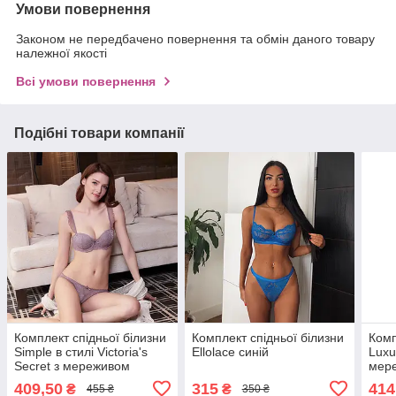
Умови повернення
Законом не передбачено повернення та обмін даного товару
належної якості
Всі умови повернення
Подібні товари компанії
Комплект спідньої білизни
Комплект спідньої білизни
Комп
Simple в стилі Victoria's
Ellolace синій
Luxu
Secret з мереживом
мере
фіолетовий
зеле
409,50
315
414
₴
₴
455 ₴
350 ₴