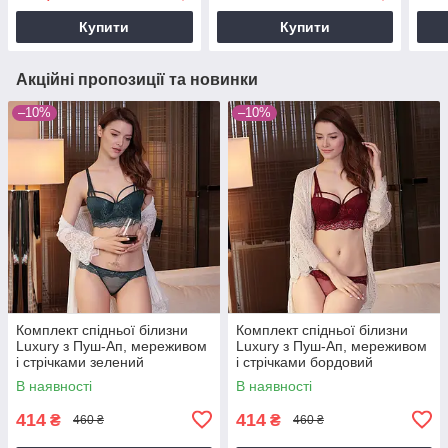
Купити
Купити
Акційні пропозиції та новинки
–10%
–10%
Комплект спідньої білизни
Комплект спідньої білизни
Luxury з Пуш-Ап, мереживом
Luxury з Пуш-Ап, мереживом
і стрічками зелений
і стрічками бордовий
(смарагдовий)
В наявності
В наявності
414
414
₴
₴
460 ₴
460 ₴