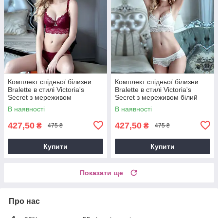
Комплект спідньої білизни
Комплект спідньої білизни
Bralette в стилі Victoria's
Bralette в стилі Victoria's
Secret з мереживом
Secret з мереживом білий
бордовий
В наявності
В наявності
427,50
427,50
₴
₴
475 ₴
475 ₴
Купити
Купити
Показати ще
Про нас