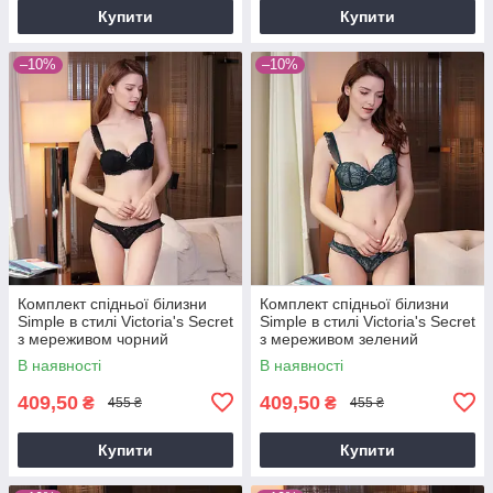
Купити
Купити
–10%
–10%
Комплект спідньої білизни
Комплект спідньої білизни
Simple в стилі Victoria's Secret
Simple в стилі Victoria's Secret
з мереживом чорний
з мереживом зелений
(смарагдовий)
В наявності
В наявності
409,50
409,50
₴
₴
455 ₴
455 ₴
Купити
Купити