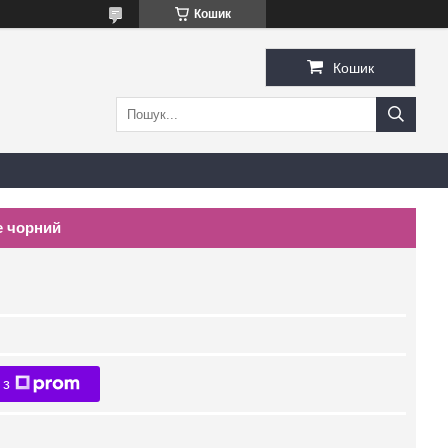
Кошик
Кошик
e чорний
 з