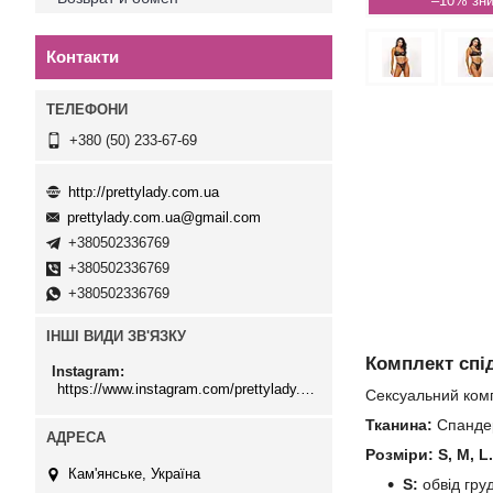
–10%
Контакти
+380 (50) 233-67-69
http://prettylady.com.ua
prettylady.com.ua@gmail.com
+380502336769
+380502336769
+380502336769
ІНШІ ВИДИ ЗВ'ЯЗКУ
Комплект спід
Instagram
https://www.instagram.com/prettylady.com_ua/
Сексуальний комп
Тканина:
Спандер
Розміри: S, M, L.
Кам'янське, Україна
S:
обвід груд