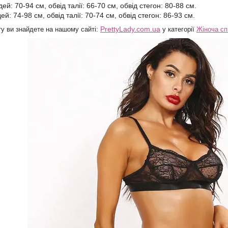
дей: 70-94 см, обвід талії: 66-70 см, обвід стегон: 80-88 см.
ей: 74-98 см, обвід талії: 70-74 см, обвід стегон: 86-93 см.
PrettyLady.com.ua
ту ви знайдете на нашому
сайті:
у категорії
Жіноча спі