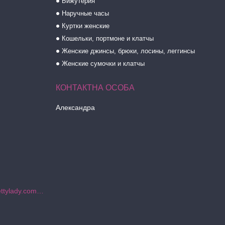
Бижутерия
Наручные часы
Куртки женские
Кошельки, портмоне и клатчы
Женские джинсы, брюки, лосины, леггинсы
Женские сумочки и клатчы
Александра
https://www.instagram.com/prettylady.com_ua/