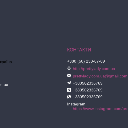
+380 (50) 233-67-69
Україна
http://prettylady.com.ua
prettylady.com.ua@gmail.com
+380502336769
om.ua
+380502336769
+380502336769
Instagram