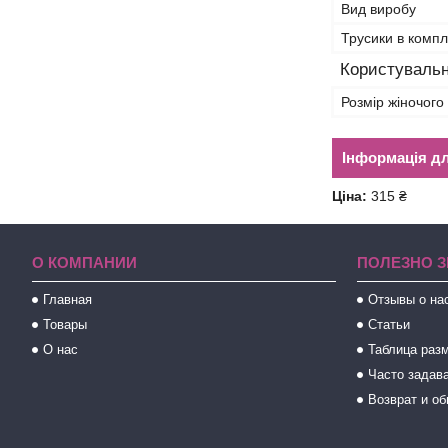
Вид виробу
Трусики в компл
Користувальн
Розмір жіночого
Інформація д
Ціна:
315 ₴
О КОМПАНИИ
ПОЛЕЗНО З
Главная
Отзывы о на
Товары
Статьи
О нас
Таблица раз
Часто задав
Возврат и о