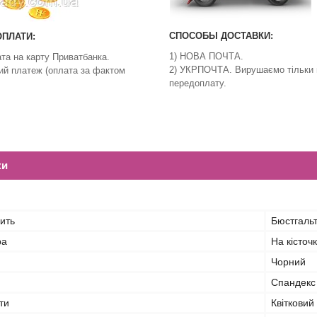
СПОСОБЫ ДОСТАВКИ:
ПЛАТИ:
1) НОВА ПОЧТА.
ата на карту Приватбанка.
2) УКРПОЧТА. Вирушаємо тільки 
ий платеж (оплата за фактом
передоплату.
ки
ить
Бюстгальт
ра
На кісточ
Чорний
Спандекс
ти
Квітковий