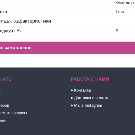
Комплект 
екті
True
ицькі характеристики
 одягу (UA)
S
ля замовлення
НАТЬ
РАБОТА С НАМИ
с
Контакты
Доставка и оплата
меров
Мы в Instagram
аемые вопросы
бмен