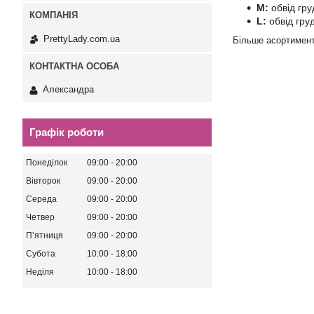
М:
обвід гру
L:
обвід груд
PrettyLady.com.ua
Більше асортимен
Александра
Графік роботи
Понеділок
09:00
20:00
Вівторок
09:00
20:00
Середа
09:00
20:00
Четвер
09:00
20:00
Пʼятниця
09:00
20:00
Субота
10:00
18:00
Неділя
10:00
18:00