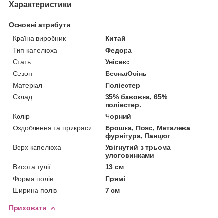
Характеристики
Основні атрибути
Країна виробник
Китай
Тип капелюха
Федора
Стать
Унісекс
Сезон
Весна/Осінь
Матеріал
Поліестер
Склад
35% бавовна, 65%
поліестер.
Колір
Чорний
Оздоблення та прикраси
Брошка, Пояс, Металева
фурнітура, Ланцюг
Верх капелюха
Увігнутий з трьома
улоговинками
Висота тулії
13 см
Форма полів
Прямі
Ширина полів
7 см
Приховати