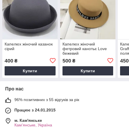
Капелюх жіночий казанок
Капелюх жіночий
Капе
сірий
фетровий канотьє Love
Graff
бежевий
пол
400
500
450
₴
₴
Купити
Купити
Про нас
96% позитивних з 55 відгуків за рік
Працює з 24.01.2015
м. Кам'янське
Кам'янське, Україна