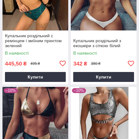
Купальник роздільний c
ремінцем і зміїним принтом
Купальник роздільний з
зелений
екошкіри з сіткою білий
В наявності
В наявності
445,50
342
₴
₴
495 ₴
380 ₴
Купити
Купити
–10%
–10%