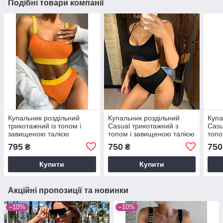
Подібні товари компанії
Купальник роздільний
Купальник роздільний
Купа
трикотажний із топом і
Casual трикотажний з
Casu
завищеною талією
топом і завищеною талією
топо
жовтогарячий з жовтий
чорний
зел
795
750
750
₴
₴
Купити
Купити
Акційні пропозиції та новинки
–10%
–10%