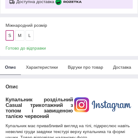
Доступна доставка
Міжнародний розмір
S
M
L
Готово до відправки
Опис
Характеристики
Відгуки про товар
Доставка
Опис
Купальник роздільний
Casual трикотажний з
топом і завищеною
талією червоний
Купальник має привабливий вигляд на тілі, підкреслює навіть
невеликі груди завдяки текстурі верху купальника та формі
чашки. Товар відповідає наданому фото.