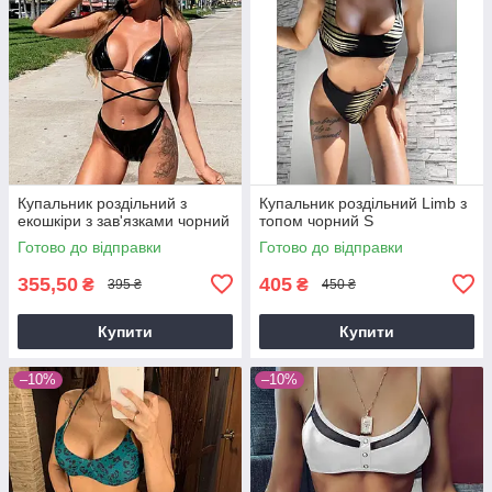
Купальник роздільний з
Купальник роздільний Limb з
екошкіри з зав'язками чорний
топом чорний S
Готово до відправки
Готово до відправки
355,50
405
₴
₴
395 ₴
450 ₴
Купити
Купити
–10%
–10%