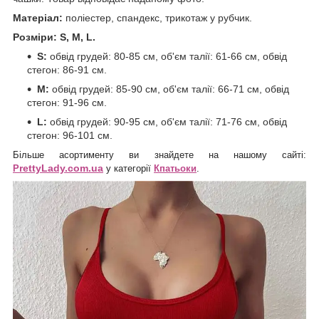
Матеріал:
поліестер, спандекс, трикотаж у рубчик.
Розміри: S, M, L.
S:
обвід грудей: 80-85 см, об'єм талії: 61-66 см, обвід
стегон: 86-91 см.
М:
обвід грудей: 85-90 см, об'єм талії: 66-71 см, обвід
стегон: 91-96 см.
L:
обвід грудей: 90-95 см, об'єм талії: 71-76 см, обвід
стегон: 96-101 см.
Більше асортименту ви знайдете на нашому
сайті:
rettyLady.com.ua
P
у категорії
К
патьоки
.