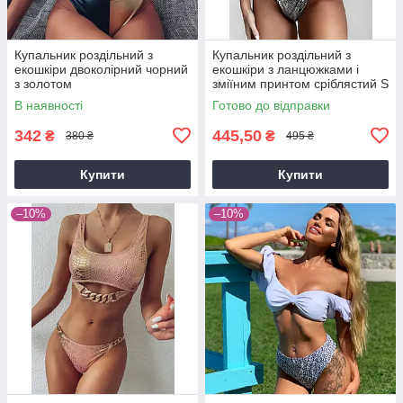
Купальник роздільний з
Купальник роздільний з
екошкіри двоколірний чорний
екошкіри з ланцюжками і
з золотом
зміїним принтом сріблястий S
В наявності
Готово до відправки
342
445,50
₴
₴
380 ₴
495 ₴
Купити
Купити
–10%
–10%