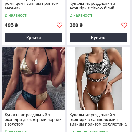
ремінцем і зміїним принтом
Купальник роздільний з
зелений
екошкіри з сіткою білий
В наявності
В наявності
495
380
₴
₴
Купити
Купити
Купальник роздільний з
Купальник роздільний з
екошкіри двоколірний чорний
екошкіри з ланцюжками і
з золотом
зміїним принтом сріблястий S
В наявності
Готово до відправки