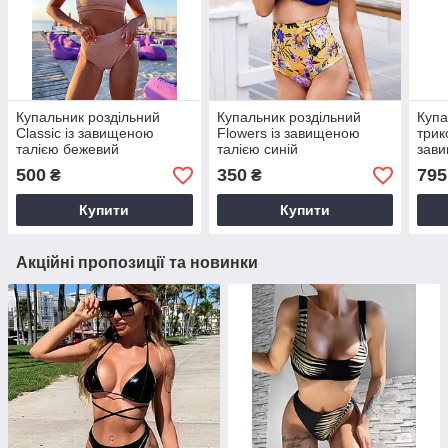
Купальник роздільний
Купальник роздільний
Купа
Classic із завищеною
Flowers із завищеною
трик
талією бежевий
талією синій
зави
жовт
500
350
795
₴
₴
Купити
Купити
Акційні пропозиції та новинки