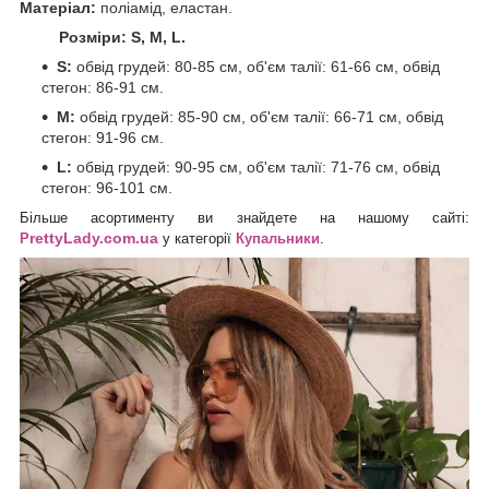
Матеріал:
поліамід, еластан.
Розміри: S, M, L.
S:
обвід грудей: 80-85 см, об'єм талії: 61-66 см, обвід
стегон: 86-91 см.
М:
обвід грудей: 85-90 см, об'єм талії: 66-71 см, обвід
стегон: 91-96 см.
L:
обвід грудей: 90-95 см, об'єм талії: 71-76 см, обвід
стегон: 96-101 см.
Більше асортименту ви знайдете на нашому
сайті:
rettyLady.com.ua
P
у категорії
К
упальники
.