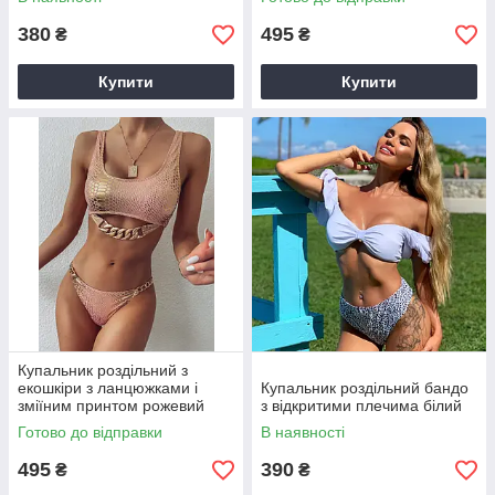
380
495
₴
₴
Купити
Купити
Купальник роздільний з
екошкіри з ланцюжками і
Купальник роздільний бандо
зміїним принтом рожевий
з відкритими плечима білий
Готово до відправки
В наявності
495
390
₴
₴