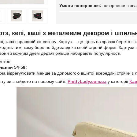
повернення това
ртз, кепі, каші з металевим декором і шпил
пі, каші справжній хіт сезону. Картуз — це щось на зразок берета з 
дходить тим, кому бере не йде завдяки своїй строгій формі. Картузи
 вони з кожним днем дедалі більше набирають популярності.
котон.
льний 54-58:
жна відрегулювати менше за допомогою вшитої всередині стрічки з 
ту ви знайдете на нашому сайті:
P
rettyLady.com.ua
у категорії
Кар