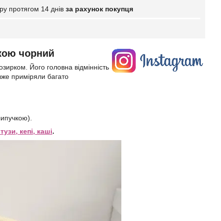
ру протягом 14 днів
за рахунок покупця
ькою чорний
козирком. Його головна відмінність
 вже приміряли багато
липучкою).
тузи, кепі, каші
.