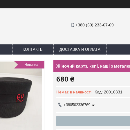
+380 (50) 233-67-69
КОНТАКТЫ
ДОСТАВКА И ОПЛАТА
Новинка
Жіночий картз, кепі, каші з мета
680 ₴
Немає в наявності
Код:
20010331
+380502336769