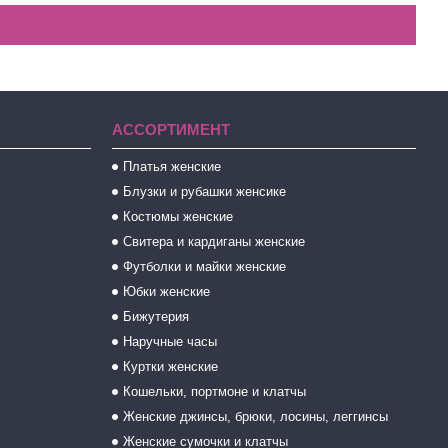
АССОРТИМЕНТ
Платья женские
Блузки и рубашки женсике
Костюмы женские
Свитера и кардиганы женские
Футболки и майки женские
Юбки женские
Бижутерия
Наручные часы
Куртки женские
Кошельки, портмоне и клатчы
Женские джинсы, брюки, лосины, леггинсы
Женские сумочки и клатчы