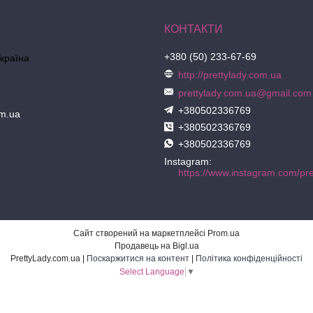
+380 (50) 233-67-69
Україна
http://prettylady.com.ua
prettylady.com.ua@gmail.com
+380502336769
om.ua
+380502336769
+380502336769
Instagram
Сайт створений на маркетплейсі
Prom.ua
Продавець на Bigl.ua
PrettyLady.com.ua |
Поскаржитися на контент
|
Політика конфіденційності
Select Language
▼