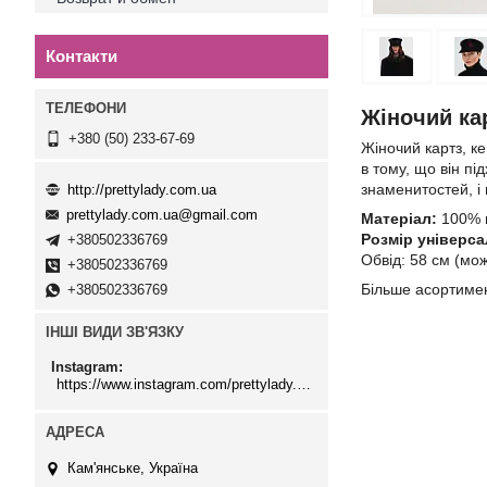
Контакти
Жіночий ка
+380 (50) 233-67-69
Жіночий картз, ке
в тому, що він пі
знаменитостей, і
http://prettylady.com.ua
prettylady.com.ua@gmail.com
Матеріал:
100% 
Розмір універса
+380502336769
Обвід: 58 см (мо
+380502336769
Більше асортимен
+380502336769
ІНШІ ВИДИ ЗВ'ЯЗКУ
Instagram
https://www.instagram.com/prettylady.com_ua/
Кам'янське, Україна