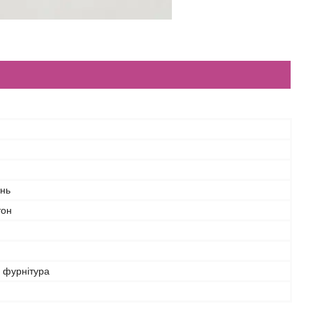
інь
тон
 фурнітура