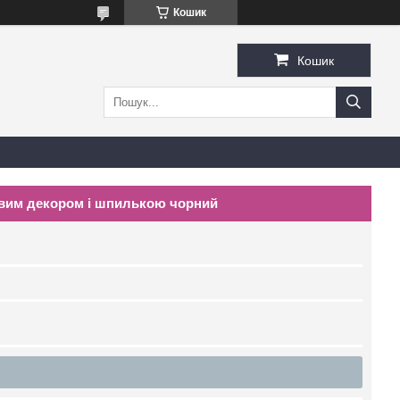
Кошик
Кошик
левим декором і шпилькою чорний