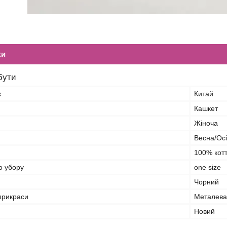
ки
бути
к
Китай
Кашкет
Жіноча
Весна/Ос
100% кот
о убору
one size
Чорний
прикраси
Металева
Новий