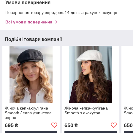
Умови повернення
Повернення товару впродовж 14 днів за рахунок покупця
Всі умови повернення
Подібні товари компанії
Жіноча кепка-хулігана
Жіноча кепка-хулігана
Жіно
Smooth Jeans джинсова
Smooth з екохутра
Smoo
чорна
695
650
650
₴
₴