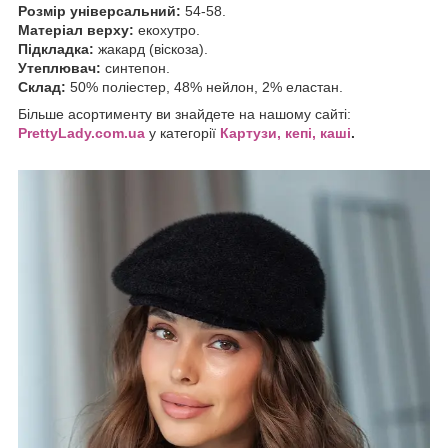
Розмір універсальний:
54-58.
Матеріал верху:
екохутро.
Підкладка:
жакард (віскоза).
Утеплювач:
синтепон.
Склад:
50% поліестер, 48% нейлон, 2% еластан.
Більше асортименту ви знайдете на нашому сайті:
P
rettyLady.com.ua
у категорії
Картузи, кепі, каші
.