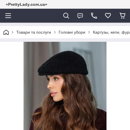
«PrettyLady.com.ua»
Товари та послуги
Головні убори
Картузы, кепи, фу