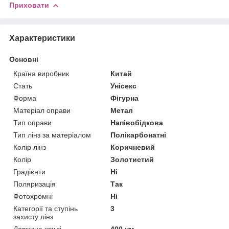
Приховати
Характеристики
Основні
Країна виробник
Китай
Стать
Унісекс
Форма
Фігурна
Матеріал оправи
Метал
Тип оправи
Напівобідкова
Тип лінз за матеріалом
Полікарбонатні
Колір лінз
Коричневий
Колір
Золотистий
Градієнти
Ні
Поляризація
Так
Фотохромні
Ні
Категорії та ступінь
3
захисту лінз
Довжина хвилі
400 нм