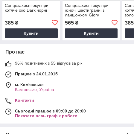
Сонцезахисні окуляри
Сонцезахисні окуляри
Сонц
котяче око Dark чорні
жіночі шестигранні з
котя
ланцюжком Glory
зол
коричневі із золотом
385
565
385
₴
₴
Купити
Купити
Про нас
96% позитивних з 55 відгуків за рік
Працює з 24.01.2015
м. Кам'янське
Кам'янське, Україна
Контакти
Сьогодні працює з 09:00 до 20:00
Показати весь графік роботи