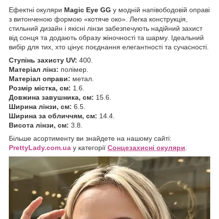
Ефектні окуляри
Magic Eye GG
у модній напівободовій оправі
з витонченою формою «котяче око». Легка конструкція,
стильний дизайн і якісні лінзи забезпечують надійний захист
від сонця та додають образу жіночності та шарму. Ідеальний
вибір для тих, хто цінує поєднання елегантності та сучасності.
Ступінь захисту UV:
400.
Матеріал лінз:
полімер.
Матеріал оправи:
метал.
Розмір містка, см:
1.6.
Довжина завушника, см:
15.6.
Ширина лінзи, см:
6.5.
Ширина за обличчям, см:
14.4.
Висота лінзи, см:
3.8.
Більше асортименту ви знайдете на нашому сайті:
P
rettyLady.com.ua
у категорії
Сонцезахисні окуляри
.