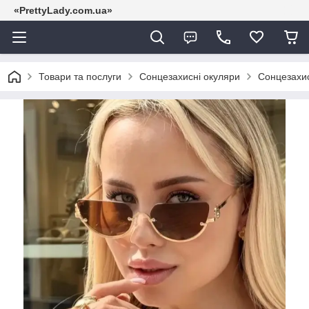
«PrettyLady.com.ua»
Товари та послуги
Сонцезахисні окуляри
Сонцезахис