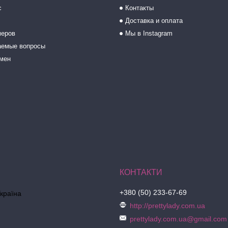
с
Контакты
Доставка и оплата
меров
Мы в Instagram
аемые вопросы
бмен
+380 (50) 233-67-69
Україна
http://prettylady.com.ua
prettylady.com.ua@gmail.com