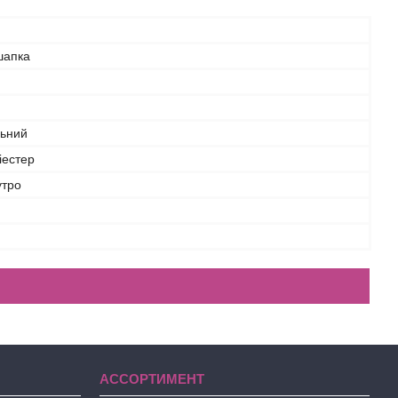
шапка
льний
іестер
утро
АССОРТИМЕНТ