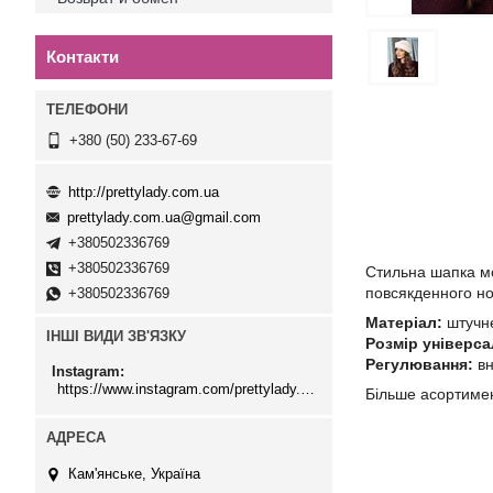
Контакти
+380 (50) 233-67-69
http://prettylady.com.ua
prettylady.com.ua@gmail.com
+380502336769
+380502336769
Стильна шапка мо
повсякденного но
+380502336769
Матеріал:
штучне
ІНШІ ВИДИ ЗВ'ЯЗКУ
Розмір універс
Регулювання:
вн
Instagram
https://www.instagram.com/prettylady.com_ua/
Більше асортимен
Кам'янське, Україна