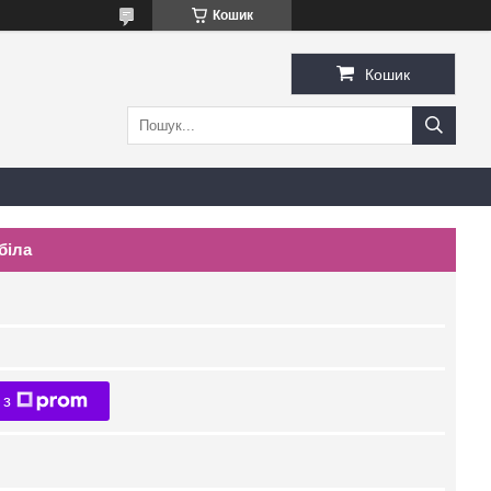
Кошик
Кошик
біла
 з