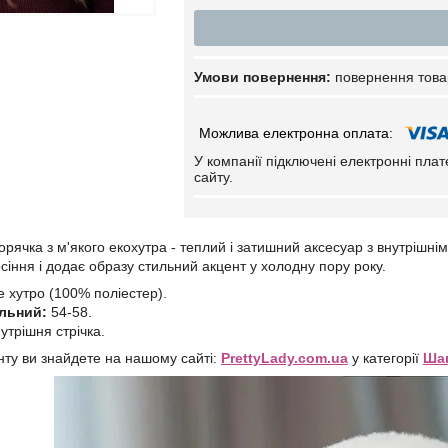
повернення това
У компанії підключені електронні пла
сайту.
рячка з м'якого екохутра - теплий і затишний аксесуар з внутрішні
сіння і додає образу стильний акцент у холодну пору року.
 хутро (100% поліестер).
альний:
54-58.
утрішня стрічка.
ту ви знайдете на нашому сайті:
P
rettyLady.com.ua
у категорії
Ш
а