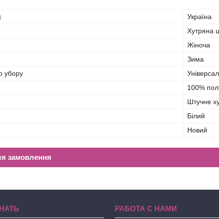
к
Україна
Хутряна 
Жіноча
Зима
о убору
Універса
100% пол
Штучне х
Білий
Новий
ля замовлення
НАТЬ
РАБОТА С НАМИ