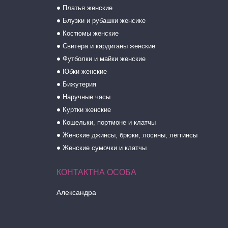
Платья женские
Блузки и рубашки женсике
Костюмы женские
Свитера и кардиганы женские
Футболки и майки женские
Юбки женские
Бижутерия
Наручные часы
Куртки женские
Кошельки, портмоне и клатчы
Женские джинсы, брюки, лосины, леггинсы
Женские сумочки и клатчы
Александра