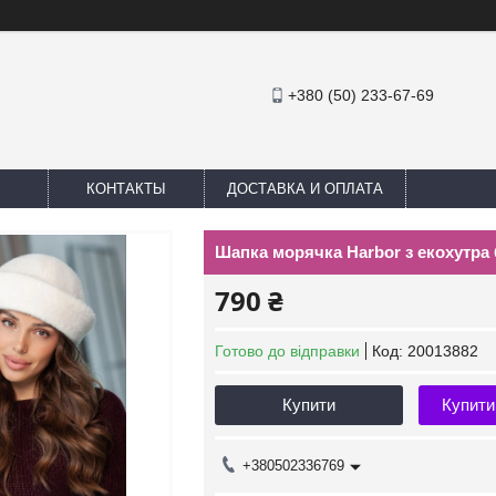
+380 (50) 233-67-69
КОНТАКТЫ
ДОСТАВКА И ОПЛАТА
Шапка морячка Harbor з екохутра 
790 ₴
Готово до відправки
Код:
20013882
Купити
Купити
+380502336769