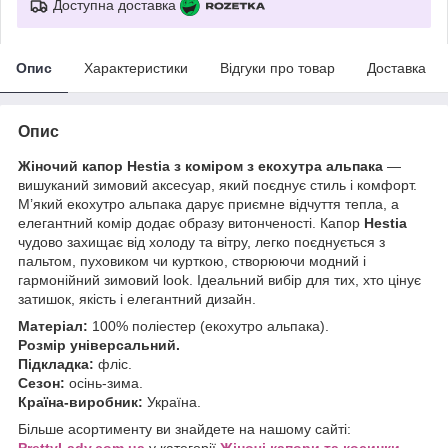
Доступна доставка
Опис
Характеристики
Відгуки про товар
Доставка
Опис
Жіночий капор Hestia з коміром з екохутра альпака
—
вишуканий зимовий аксесуар, який поєднує стиль і комфорт.
М’який екохутро альпака дарує приємне відчуття тепла, а
елегантний комір додає образу витонченості. Капор
Hestia
чудово захищає від холоду та вітру, легко поєднується з
пальтом, пуховиком чи курткою, створюючи модний і
гармонійний зимовий look. Ідеальний вибір для тих, хто цінує
затишок, якість і елегантний дизайн.
Матеріал:
100% поліестер (екохутро альпака).
Розмір універсальний.
Підкладка:
фліс.
Сезон:
осінь-зима.
Країна-виробник:
Україна.
Більше асортименту ви знайдете на нашому сайті:
P
rettyLady.com.ua
у категорії
Жіночі капори та косинки
.