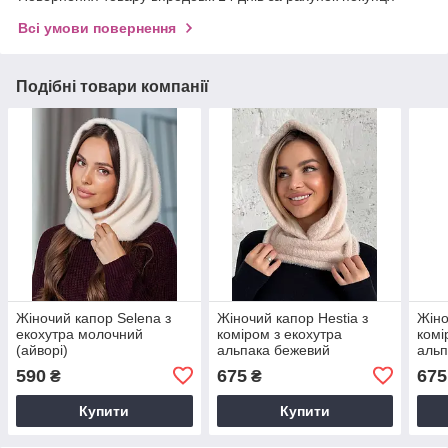
Всі умови повернення
Подібні товари компанії
Жіночий капор Selena з
Жіночий капор Hestia з
Жіно
екохутра молочний
коміром з екохутра
комі
(айворі)
альпака бежевий
альп
590
675
675
₴
₴
Купити
Купити