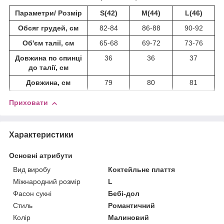
Параметри/ Розмір
S(42)
M(44)
L(46)
Обсяг грудей, см
82-84
86-88
90-92
Об'єм талії, см
65-68
69-72
73-76
Довжина по спинці
36
36
37
до талії, см
Довжина, см
79
80
81
Приховати
Характеристики
Основні атрибути
Вид виробу
Коктейльне плаття
Міжнародний розмір
L
Фасон сукні
Бебі-дол
Стиль
Романтичний
Колір
Малиновий