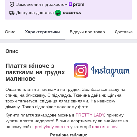
Замовлення під захистом
Доступна доставка
Опис
Характеристики
Відгуки про товар
Доставка
Опис
Плаття жіноче з
паєтками на грудях
малинове
Ошатне плаття з паєтками на грудях. Застібається ззаду на
спинці на блискавку. Є підкладка. Тканина дайвінг, щільна,
трохи тягнеться, спідниця лягає хвилями. На невисоку
дівчину. Товар відповідає наданому фото.
Купити плаття жакардове можна в
PRETTY LADY
, причому
купити плаття недорого! Більше асортименту ви знайдете на
нашому сайті:
prettylady.com.ua
у категорії
плаття жіночі
.
Розмірна таблиця: