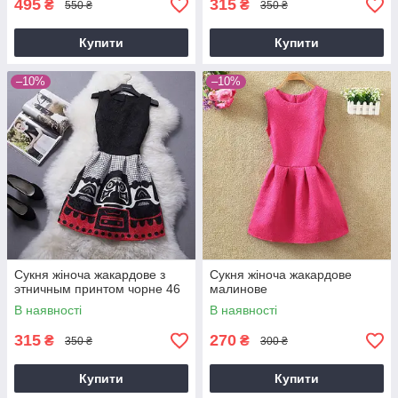
495
315
₴
₴
550 ₴
350 ₴
Купити
Купити
–10%
–10%
Сукня жіноча жакардове з
Сукня жіноча жакардове
этничным принтом чорне 46
малинове
В наявності
В наявності
315
270
₴
₴
350 ₴
300 ₴
Купити
Купити