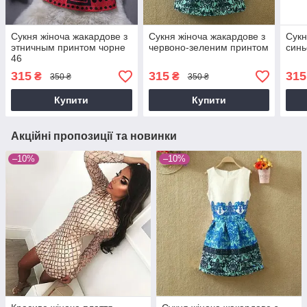
Сукня жіноча жакардове з
Сукня жіноча жакардове з
Сукн
этничным принтом чорне
червоно-зеленим принтом
синь
46
315
315
315
₴
₴
350 ₴
350 ₴
Купити
Купити
Акційні пропозиції та новинки
–10%
–10%