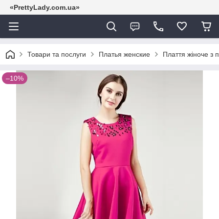
«PrettyLady.com.ua»
Товари та послуги
Платья женские
Плаття жіноче з 
–10%