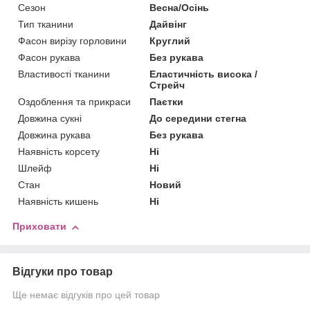
Сезон
Весна/Осінь
Тип тканини
Дайвінг
Фасон вирізу горловини
Круглий
Фасон рукава
Без рукава
Властивості тканини
Еластичність висока /
Стрейч
Оздоблення та прикраси
Паєтки
Довжина сукні
До середини стегна
Довжина рукава
Без рукава
Наявність корсету
Ні
Шлейф
Ні
Стан
Новий
Наявність кишень
Ні
Приховати
Відгуки про товар
Ще немає відгуків про цей товар