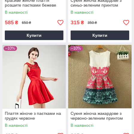
Красиве жіноче плаття
Сукня жіноча жакардове з
розшите паєтками бежеве
синьо-зеленим принтом
В наявності
В наявності
585
315
₴
₴
650 ₴
350 ₴
Купити
Купити
–10%
–10%
Плаття жіноче з паєтками на
Сукня жіноча жакардове з
грудях червоне
червоно-зеленим принтом
В наявності
В наявності