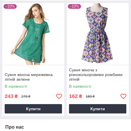
–10%
–10%
Сукня жіноча з
Сукня жіноча мереживна
різнокольоровими ромбами
літній зелене
літній
В наявності
В наявності
243
162
₴
₴
270 ₴
180 ₴
Купити
Купити
Про нас