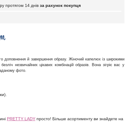
ру протягом 14 днів
за рахунок покупця
го доповнення й завершення образу. Жіночий капелюх із широкими
зліч незвичайних цікавих комбінацій образів. Вона зігріє вас у
наданому фото.
ки).
зині
PRETTY LADY
просто! Більше асортименту ви знайдете на