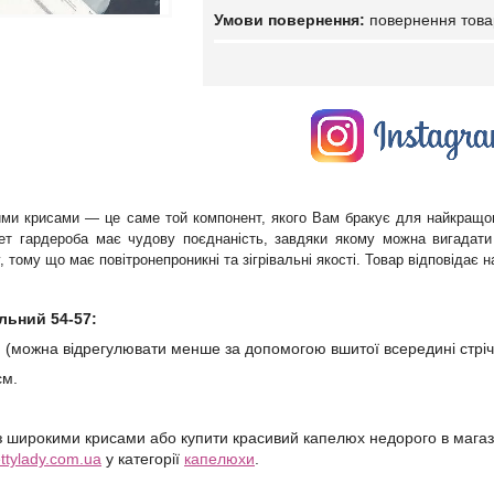
повернення това
ми крисами — це саме той компонент, якого Вам бракує для найкращо
т гардероба має чудову поєднаність, завдяки якому можна вигадати бе
 тому що має повітронепроникні та зігрівальні якості. Товар відповідає 
льний 54-57:
м (можна відрегулювати менше за допомогою вшитої всередині стріч
см.
з широкими крисами або купити красивий капелюх недорого в мага
ttylady.com.ua
у категорії
капелюхи
.