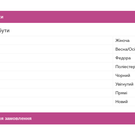
ки
бути
Жіноча
Весна/Ос
Федора
Поліесте
Чорний
Увігнутий
Прямі
Новий
ля замовлення