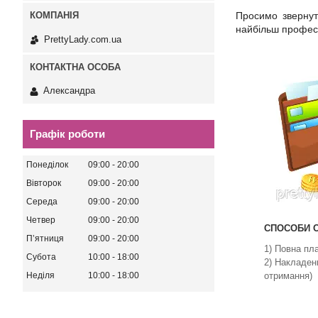
Просимо звернут
найбільш професі
PrettyLady.com.ua
Александра
Графік роботи
Понеділок
09:00
20:00
Вівторок
09:00
20:00
Середа
09:00
20:00
Четвер
09:00
20:00
СПОСОБИ О
Пʼятниця
09:00
20:00
1) Повна пл
Субота
10:00
18:00
2) Накладен
отримання)
Неділя
10:00
18:00