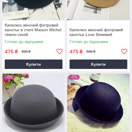
Капелюх жіночий фетровий
канотьє в стилі Maison Michel
Капелюх жіночий фетровий
темно-синій
канотьє Love бежевий
Готово до відправки
Готово до відправки
475
475
₴
₴
500 ₴
500 ₴
Купити
Купити
–5%
–5%