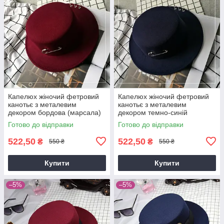
Капелюх жіночий фетровий
Капелюх жіночий фетровий
канотьє з металевим
канотьє з металевим
декором бордова (марсала)
декором темно-синій
Готово до відправки
Готово до відправки
522,50
522,50
₴
₴
550 ₴
550 ₴
Купити
Купити
–5%
–5%