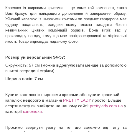
Капелюх із широкими крисами — це саме той компонент, якого
Вам бракує для найкращого доповнення й завершення образу.
Жіночий капелюх із широкими крисами як предмет гардероба має
чудову поєднаність, завдяки якому можна вигадати безліч
незвичайних цікавих комбінацій образів. Вона зігріє вас у
прохолодну погоду, тому що має повітронепроникні та зігрівальні
якості. Товар відповідає наданому фото.
Розмір універсальний 54-57:
Окружність: 57 см (можна відрегулювати менше за допомогою
вшитої всередині стрічки).
Ширина полів: 7 см.
Купити капелюх із широкими крисами або купити красивий
капелюх недорого в магазині
PRETTY LADY
просто! Більше
асортименту ви знайдете на нашому сайті:
prettylady.com.ua
у
категорії
капелюхи
.
Просимо звернути увагу на те, що залежно від типу та