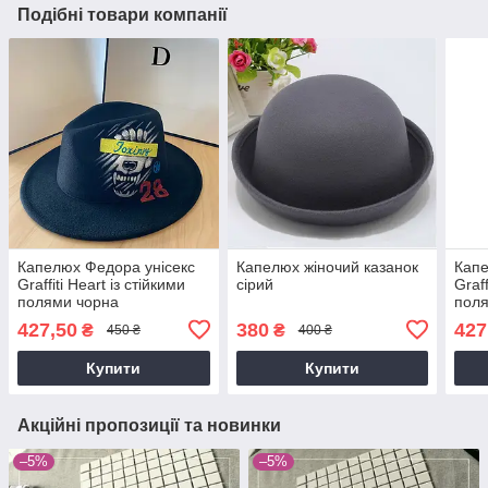
Подібні товари компанії
Капелюх Федора унісекс
Капелюх жіночий казанок
Капе
Graffiti Heart із стійкими
сірий
Graff
полями чорна
пол
427,50
380
427
₴
₴
450 ₴
400 ₴
Купити
Купити
Акційні пропозиції та новинки
–5%
–5%