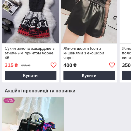
Сукня жіноча жакардове з
Жіночі шорти Icon з
Жіно
этничным принтом чорне
кишенями з екошкіри
пояс
46
чорні
синя
315
400
350
₴
₴
350 ₴
Купити
Купити
Акційні пропозиції та новинки
–5%