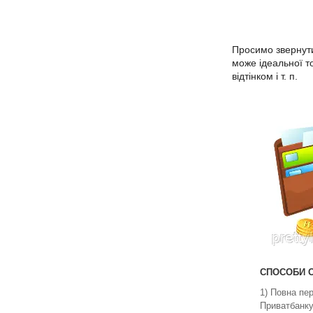
Просимо звернути
може ідеальної то
відтінком і т. п.
СПОСОБИ О
1) Повна пе
Приватбанку