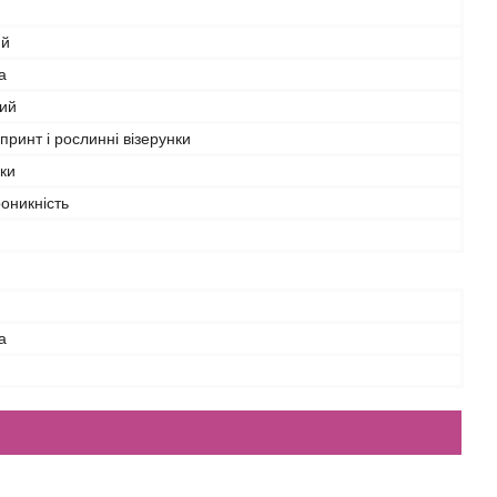
ий
а
ий
 принт і рослинні візерунки
бки
оникність
а