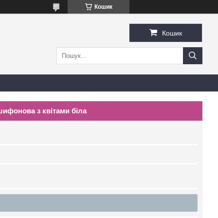
Кошик
Кошик
 шифонова з квітами біла