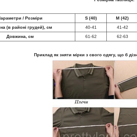
араметри / Розміри
S (40)
M (42)
а (в районі грудей), см
40-41
41-42
Довжина, см
61-62
62-63
Приклад як зняти мірки з свого одягу, що б діз