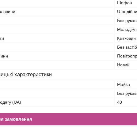
Шифон
орловини
U-подібн
Без рукав
Молодіжн
ти
Квітковий
Без засті
нини
Повітропр
Новий
ицькі характеристики
Майка
Без рукав
 одягу (UA)
40
ля замовлення