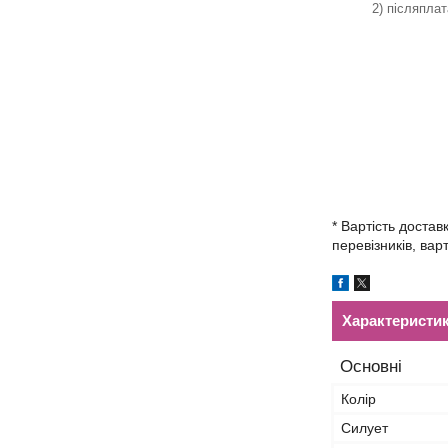
2) післяпла
* Вартість достав
перевізників, вар
Характеристи
Основні
Колір
Силует