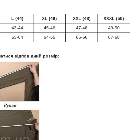
L (44)
XL (46)
XXL (48)
XXХL (50)
43-44
45-46
47-48
49-50
63-64
64-65
65-66
67-68
натися відповідний розмір: