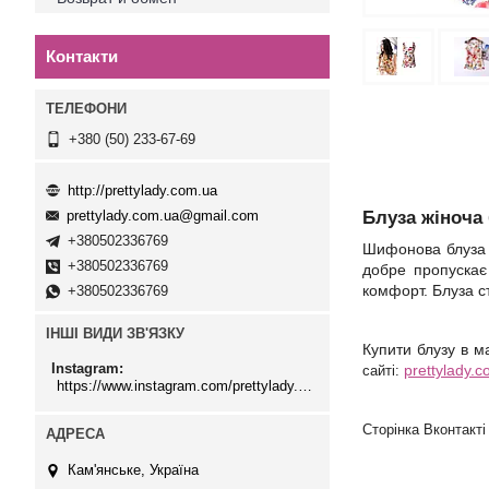
Контакти
+380 (50) 233-67-69
http://prettylady.com.ua
Блуза жіноча 
prettylady.com.ua@gmail.com
+380502336769
Шифонова блуза б
+380502336769
добре пропускає 
комфорт. Блуза с
+380502336769
ІНШІ ВИДИ ЗВ'ЯЗКУ
Купити блузу в м
Instagram
prettylady.
сайті:
https://www.instagram.com/prettylady.com_ua/
Сторінка Вконтакт
Кам'янське, Україна