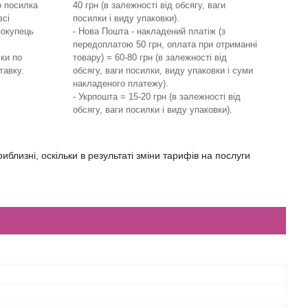
о посилка
40 грн (в залежності від обсягу, ваги
всі
посилки і виду упаковки).
покупець
- Нова Пошта - накладений платіж (з
передоплатою 50 грн, оплата при отриманні
ки по
товару) = 60-80 грн (в залежності від
тавку.
обсягу, ваги посилки, виду упаковки і суми
накладеного платежу).
- Укрпошта = 15-20 грн (в залежності від
обсягу, ваги посилки і виду упаковки).
иблизні, оскільки в результаті зміни тарифів на послуги