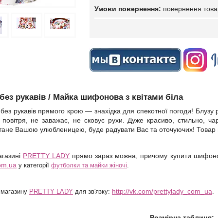
повернення това
без рукавів / Майка шифонова з квітами біла
ез рукавів прямого крою ― знахідка для спекотної погоди! Блузу 
повітря, не заважає, не сковує рухи. Дуже красиво, стильно, чарі
тане Вашою улюбленицею, буде радувати Вас та оточуючих! Товар 
агазині
PRETTY LADY
прямо зараз можна, причому купити шифоно
com.ua
у категорії
футболки та майки жіночі
.
http://vk.com/prettylady_com_ua
і магазину
PRETTY LADY
для зв'язку:
.
Розмірна таблиця: