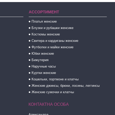
АССОРТИМЕНТ
Платья женские
Блузки и рубашки женсике
Костюмы женские
Свитера и кардиганы женские
Футболки и майки женские
Юбки женские
Бижутерия
Наручные часы
Куртки женские
Кошельки, портмоне и клатчы
Женские джинсы, брюки, лосины, леггинсы
Женские сумочки и клатчы
Александра