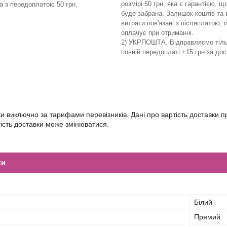
розмірі 50 грн, яка є гарантією, щ
та з передоплатою 50 грн.
буде забрана. Залишок коштів та 
витрати пов'язані з післяплатою, 
оплачує при отриманні.
2) УКРПОШТА. Відправляємо тіль
повній передоплаті +15 грн за дос
ки виключно за тарифами перевізників. Дані про вартість доставки пр
тість доставки може змінюватися.
ки
Білий
Прямий